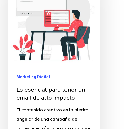
tener
un
email
de
alto
impacto
Marketing Digital
Lo esencial para tener un
email de alto impacto
El contenido creativo es la piedra
angular de una campaña de
correo electrónico exitosa, ya que