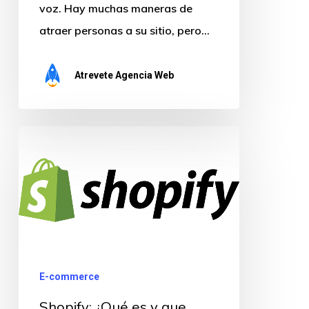
voz. Hay muchas maneras de
atraer personas a su sitio, pero…
Atrevete Agencia Web
Shopify:
¿Qué
es
y
que
ventajas
trae?
E-commerce
Shopify: ¿Qué es y que