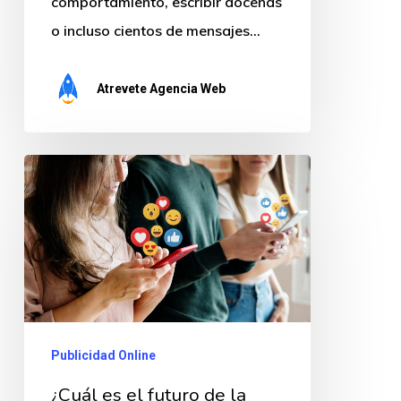
comportamiento, escribir docenas
o incluso cientos de mensajes…
Atrevete Agencia Web
¿Cuál
es
el
futuro
de
la
publicidad
Publicidad Online
en
¿Cuál es el futuro de la
redes