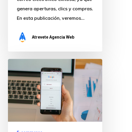
genera aperturas, clics y compras.
En esta publicación, veremos…
Atrevete Agencia Web
2
Optimizaciones
de
Google
en
Campañas
de
compra