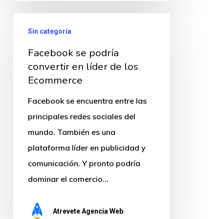
Facebook
Sin categoría
se
Facebook se podría
podría
convertir en líder de los
convertir
Ecommerce
en
líder
Facebook se encuentra entre las
de
principales redes sociales del
los
mundo. También es una
Ecommerce
plataforma líder en publicidad y
comunicación. Y pronto podría
dominar el comercio…
Atrevete Agencia Web