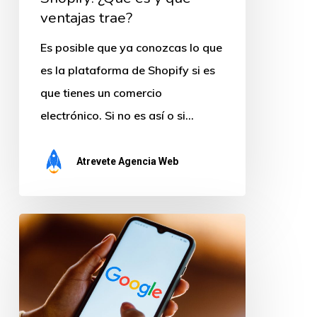
ventajas trae?
Es posible que ya conozcas lo que
es la plataforma de Shopify si es
que tienes un comercio
electrónico. Si no es así o si…
Atrevete Agencia Web
Google
Shopping:
¿Qué
es
esta