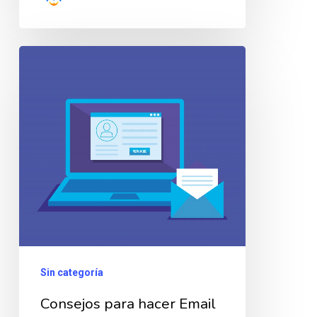
Consejos
para
hacer
Email
Marketing
durante
la
pandemia
Sin categoría
Consejos para hacer Email