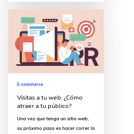
Visitas
a
tu
web:
¿Cómo
atraer
a
tu
E-commerce
público?
Visitas a tu web: ¿Cómo
atraer a tu público?
Una vez que tenga un sitio web,
su próximo paso es hacer correr la